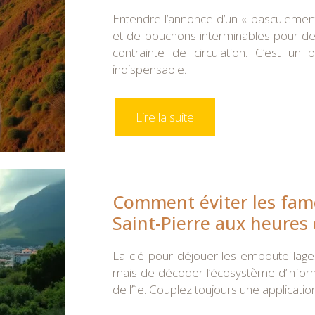
Entendre l’annonce d’un « basculement
et de bouchons interminables pour de 
contrainte de circulation. C’est un 
indispensable…
Lire la suite
Comment éviter les fam
Saint-Pierre aux heures 
La clé pour déjouer les embouteillag
mais de décoder l’écosystème d’informat
de l’île. Couplez toujours une applica