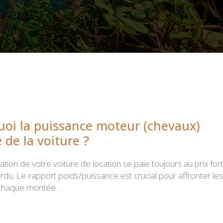
uoi la puissance moteur (chevaux)
 de la voiture ?
tion de votre voiture de location se paie toujours au prix fort
du. Le rapport poids/puissance est crucial pour affronter les
r chaque montée…