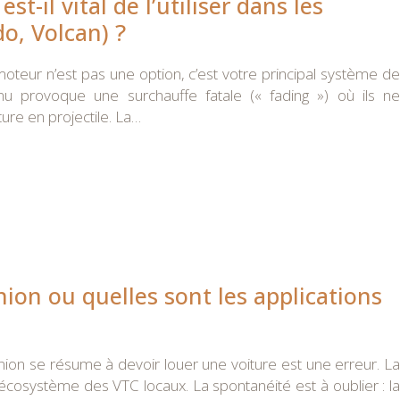
t-il vital de l’utiliser dans les
o, Volcan) ?
moteur n’est pas une option, c’est votre principal système de
ntinu provoque une surchauffe fatale (« fading ») où ils ne
ure en projectile. La…
union ou quelles sont les applications
ion se résume à devoir louer une voiture est une erreur. La
r l’écosystème des VTC locaux. La spontanéité est à oublier : la