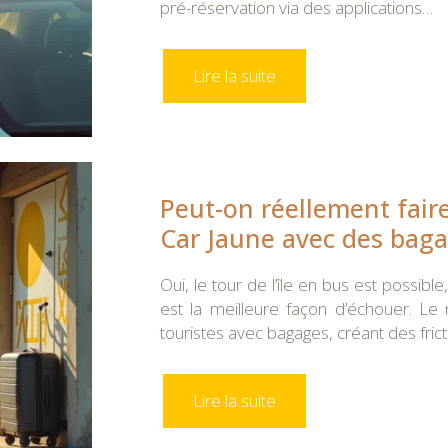
pré-réservation via des applications…
Lire la suite
Peut-on réellement faire
Car Jaune avec des baga
Oui, le tour de l’île en bus est poss
est la meilleure façon d’échouer. Le
touristes avec bagages, créant des fric
Lire la suite