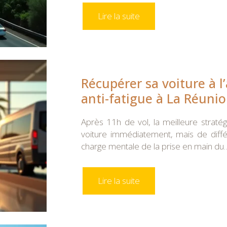
Lire la suite
Récupérer sa voiture à l’a
anti-fatigue à La Réuni
Après 11h de vol, la meilleure straté
voiture immédiatement, mais de différe
charge mentale de la prise en main du
Lire la suite