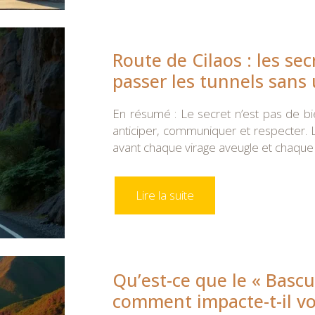
Route de Cilaos : les se
passer les tunnels sans
En résumé : Le secret n’est pas de bi
anticiper, communiquer et respecter. L
avant chaque virage aveugle et chaque
Lire la suite
Qu’est-ce que le « Bascu
comment impacte-t-il vo