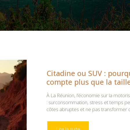
Citadine ou SUV : pourq
compte plus que la taille
À La Réunion, l’économie sur la motorisa
: surconsommation, stress et temps per
côtes abruptes et ne pas transforme
Lire la suite