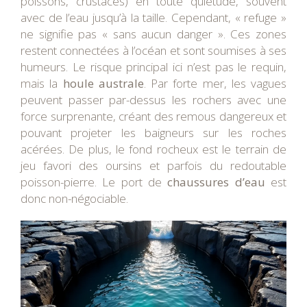
poissons, crustacés) en toute quiétude, souvent
avec de l’eau jusqu’à la taille. Cependant, « refuge »
ne signifie pas « sans aucun danger ». Ces zones
restent connectées à l’océan et sont soumises à ses
humeurs. Le risque principal ici n’est pas le requin,
mais la
houle australe
. Par forte mer, les vagues
peuvent passer par-dessus les rochers avec une
force surprenante, créant des remous dangereux et
pouvant projeter les baigneurs sur les roches
acérées. De plus, le fond rocheux est le terrain de
jeu favori des oursins et parfois du redoutable
poisson-pierre. Le port de
chaussures d’eau
est
donc non-négociable.