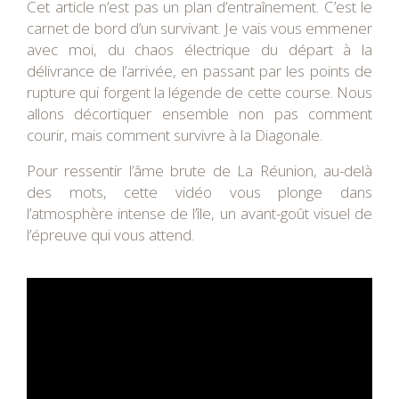
Cet article n’est pas un plan d’entraînement. C’est le
carnet de bord d’un survivant. Je vais vous emmener
avec moi, du chaos électrique du départ à la
délivrance de l’arrivée, en passant par les points de
rupture qui forgent la légende de cette course. Nous
allons décortiquer ensemble non pas comment
courir, mais comment survivre à la Diagonale.
Pour ressentir l’âme brute de La Réunion, au-delà
des mots, cette vidéo vous plonge dans
l’atmosphère intense de l’île, un avant-goût visuel de
l’épreuve qui vous attend.