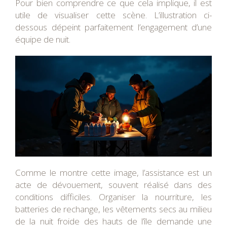
Pour bien comprendre ce que cela implique, il est
utile de visualiser cette scène. L’illustration ci-
dessous dépeint parfaitement l’engagement d’une
équipe de nuit.
Comme le montre cette image, l’assistance est un
acte de dévouement, souvent réalisé dans des
conditions difficiles. Organiser la nourriture, les
batteries de rechange, les vêtements secs au milieu
de la nuit froide des hauts de l’île demande une