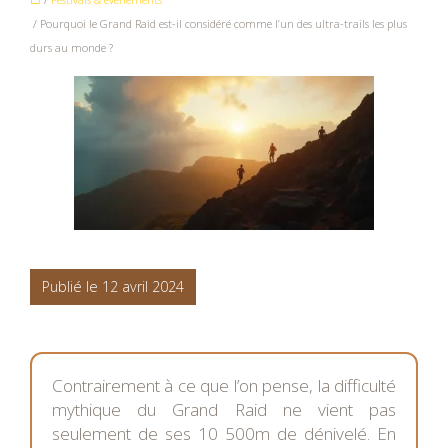
/ Pourquoi le Grand Raid est-il considéré comme l’un des ultra-trails les plus
durs au monde ?
Publié le 12 avril 2024
Contrairement à ce que l’on pense, la difficulté
mythique du Grand Raid ne vient pas
seulement de ses 10 500m de dénivelé. En