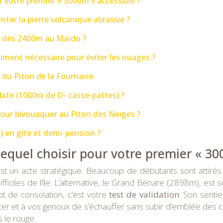
r votre premier « 3000m » accessible ?
nter la pierre volcanique abrasive ?
e dès 2400m au Maïdo ?
raiment nécessaire pour éviter les nuages ?
n du Piton de la Fournaise
ate (1000m de D- casse-pattes) ?
 pour bivouaquer au Piton des Neiges ?
) en gîte et demi-pension ?
equel choisir pour votre premier « 30
t un acte stratégique. Beaucoup de débutants sont attiré
difficiles de l’île. L’alternative, le Grand Bénare (2898m), 
ot de consolation, c’est votre
test de validation
. Son senti
 et à vos genoux de s’échauffer sans subir d’emblée des choc
 le rouge.