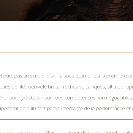
ique, pas un simple loisir : la sous-estimer est la première er
ues de l’île : dénivelé brutal, roches volcaniques, altitude rap
et gérer son hydratation sont des compétences non négociables.
ipement de nuit) font partie intégrante de la performance et du
photos du Piton des Neiges au lever du soleil. L’appel de l’île