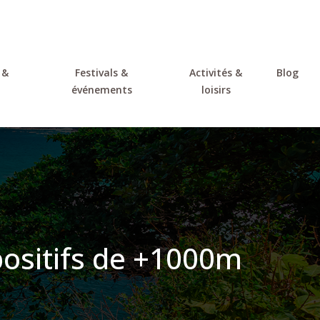
 &
Festivals &
Activités &
Blog
événements
loisirs
ositifs de +1000m