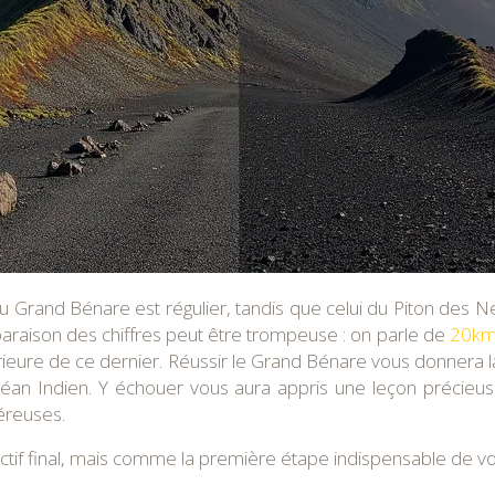
 du Grand Bénare est régulier, tandis que celui du Piton de
mparaison des chiffres peut être trompeuse : on parle de
20km 
supérieure de ce dernier. Réussir le Grand Bénare vous donnera 
’océan Indien. Y échouer vous aura appris une leçon précieus
éreuses.
if final, mais comme la première étape indispensable de vo