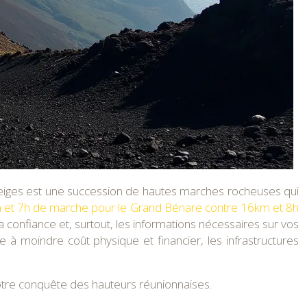
s Neiges est une succession de hautes marches rocheuses qui
et 7h de marche pour le Grand Bénare contre 16km et 8h
la confiance et, surtout, les informations nécessaires sur vos
e à moindre coût physique et financier, les infrastructures
tre conquête des hauteurs réunionnaises.