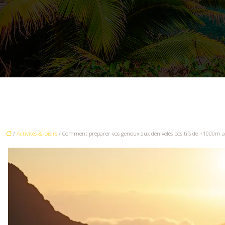
/
Activités & loisirs
/ Comment préparer vos genoux aux dénivelés positifs de +1000m av