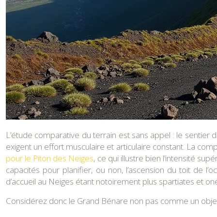
L’étude comparative du terrain est sans appel : le sentier
exigent un effort musculaire et articulaire constant. La co
pour le Piton des Neiges
, ce qui illustre bien l’intensité 
capacités pour planifier, ou non, l’ascension du toit de l
d’accueil au Neiges étant notoirement plus spartiates et on
Considérez donc le Grand Bénare non pas comme un object