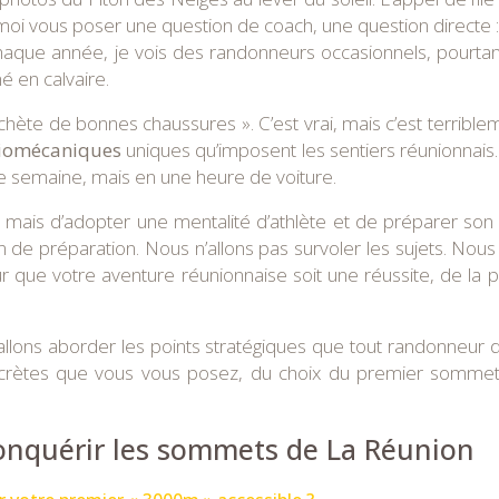
-moi vous poser une question de coach, une question directe : 
haque année, je vois des randonneurs occasionnels, pourta
é en calvaire.
 achète de bonnes chaussures ». C’est vrai, mais c’est terrib
biomécaniques
uniques qu’imposent les sentiers réunionnais. L
une semaine, mais en une heure de voiture.
 », mais d’adopter une mentalité d’athlète et de préparer s
an de préparation. Nous n’allons pas survoler les sujets. Nous
r que votre aventure réunionnaise soit une réussite, de la
allons aborder les points stratégiques que tout randonneur d
crètes que vous vous posez, du choix du premier sommet 
onquérir les sommets de La Réunion