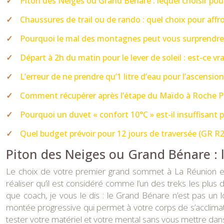
Piton des Neiges ou Grand Bénare : lequel choisir pou
Chaussures de trail ou de rando : quel choix pour affro
Pourquoi le mal des montagnes peut vous surprendr
Départ à 2h du matin pour le lever de soleil : est-ce v
L’erreur de ne prendre qu’1 litre d’eau pour l’ascensio
Comment récupérer après l’étape du Maïdo à Roche Pl
Pourquoi un duvet « confort 10°C » est-il insuffisant
Quel budget prévoir pour 12 jours de traversée (GR R2
Piton des Neiges ou Grand Bénare : l
Le choix de votre premier grand sommet à La Réunion es
réaliser qu’il est considéré comme l’un des treks les plus 
que coach, je vous le dis : le Grand Bénare n’est pas un l
montée progressive qui permet à votre corps de s’acclimater
tester votre matériel et votre mental sans vous mettre dans