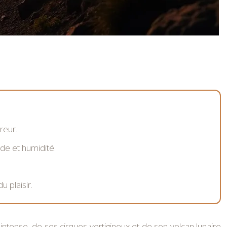
reur.
ide et humidité.
 plaisir.
 intense, de ses cirques vertigineux et de son volcan lunaire