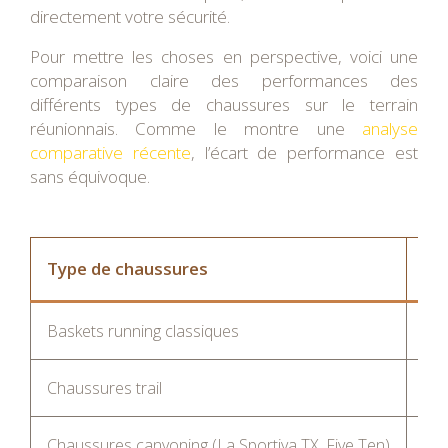
directement votre sécurité.
Pour mettre les choses en perspective, voici une
comparaison claire des performances des
différents types de chaussures sur le terrain
réunionnais. Comme le montre une
analyse
comparative récente
, l’écart de performance est
sans équivoque.
Type de chaussures
Ad
Baskets running classiques
Trè
Chaussures trail
Fai
Chaussures canyoning (La Sportiva TX, Five Ten)
Exc