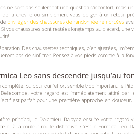
s ne sont pas seulement une question d’inconfort, mais un v
de la cheville ou simplement vous obliger à un retour pré
l de
privilégier des chaussures de randonnée renforcées
avec
. Si vos chaussures sont restées longtemps au placard, une vi
rité.
aration. Des chaussettes techniques, bien ajustées, limitero
ont pas de s’infiltrer. Pensez à vos pieds comme à la fondati
rmica Leo sans descendre jusqu’au fon
 complète, ou pour qui l’effort semble trop important, le Pit
Bellecombe, votre regard est immédiatement attiré par l
bjectif est parfait pour une première approche en douceur, c
ratère principal, le Dolomieu. Balayez ensuite votre regard 
ite
et à la couleur rouille distinctive. C’est le Formica Leo.
ement avec le noir profond de la lave environnante. Il se dé