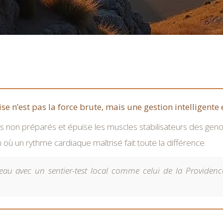
e n’est pas la force brute, mais une gestion intelligente e
s non préparés et épuise les muscles stabilisateurs des geno
ù un rythme cardiaque maîtrisé fait toute la différence.
eau avec un sentier-test local comme celui de la Providenc