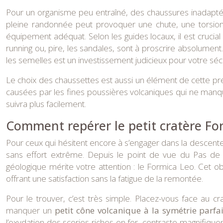
Pour un organisme peu entraîné, des chaussures inadaptée
pleine randonnée peut provoquer une chute, une torsion 
équipement adéquat. Selon les guides locaux, il est crucia
running ou, pire, les sandales, sont à proscrire absolument
les semelles est un investissement judicieux pour votre sécu
Le choix des chaussettes est aussi un élément de cette prép
causées par les fines poussières volcaniques qui ne manquer
suivra plus facilement.
Comment repérer le petit cratère Fo
Pour ceux qui hésitent encore à s’engager dans la descente
sans effort extrême. Depuis le point de vue du Pas de 
géologique mérite votre attention : le Formica Leo. Cet o
offrant une satisfaction sans la fatigue de la remontée.
Pour le trouver, c’est très simple. Placez-vous face au c
manquer un
petit cône volcanique à la symétrie parfa
l’oxydation des scories riches en fer, contraste magnifiqu