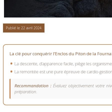
Publié le 22 avril 2024
La clé pour conquérir l’Enclos du Piton de la Fournais
La descente, d’apparence facile, piège les organisme
La remontée est une pure épreuve de cardio-gestion o
Recommandation :
Évaluez objectivement votre niv
préparation.