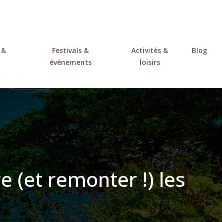
 &
Festivals &
Activités &
Blog
événements
loisirs
e (et remonter !) les