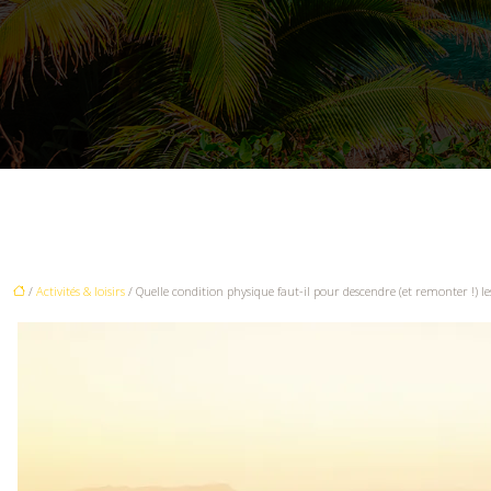
/
Activités & loisirs
/ Quelle condition physique faut-il pour descendre (et remonter !) le