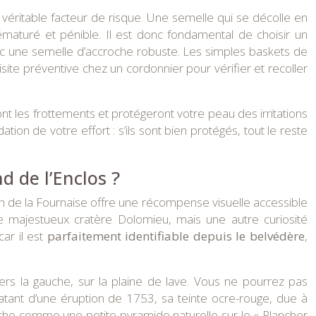
éritable facteur de risque. Une semelle qui se décolle en
maturé et pénible. Il est donc fondamental de choisir un
 une semelle d’accroche robuste. Les simples baskets de
site préventive chez un cordonnier pour vérifier et recoller
nt les frottements et protégeront votre peau des irritations
on de votre effort : s’ils sont bien protégés, tout le reste
d de l’Enclos ?
on de la Fournaise offre une récompense visuelle accessible
e majestueux cratère Dolomieu, mais une autre curiosité
ar il est
parfaitement identifiable depuis le belvédère
,
vers la gauche, sur la plaine de lave. Vous ne pourrez pas
 Datant d’une éruption de 1753, sa teinte ocre-rouge, due à
tache comme une petite pyramide naturelle sur le « Plancher