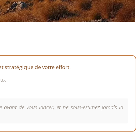
t stratégique de votre effort.
ux.
e avant de vous lancer, et ne sous-estimez jamais la