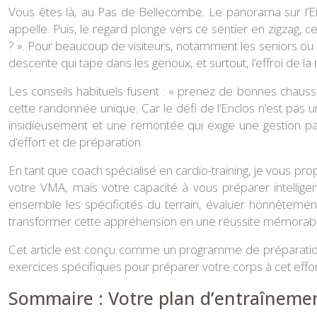
Vous êtes là, au Pas de Bellecombe. Le panorama sur l’En
appelle. Puis, le regard plonge vers ce sentier en zigzag,
? ». Pour beaucoup de visiteurs, notamment les seniors ou
descente qui tape dans les genoux, et surtout, l’effroi de la
Les conseils habituels fusent : « prenez de bonnes chaussure
cette randonnée unique. Car le défi de l’Enclos n’est pas
insidieusement et une remontée qui exige une gestion pa
d’effort et de préparation.
En tant que coach spécialisé en cardio-training, je vous pro
votre VMA, mais votre capacité à vous préparer intelligem
ensemble les spécificités du terrain, évaluer honnêtement
transformer cette appréhension en une réussite mémorable
Cet article est conçu comme un programme de préparation c
exercices spécifiques pour préparer votre corps à cet effort 
Sommaire : Votre plan d’entraînemen