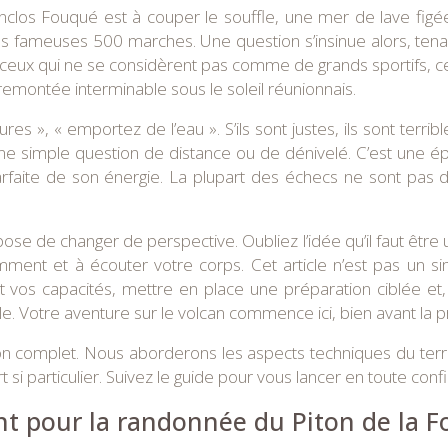
clos Fouqué est à couper le souffle, une mer de lave figée
 ces fameuses 500 marches. Une question s’insinue alors, tena
 ceux qui ne se considèrent pas comme de grands sportifs, ce
 remontée interminable sous le soleil réunionnais.
s », « emportez de l’eau ». S’ils sont justes, ils sont terrib
 une simple question de distance ou de dénivelé. C’est une 
rfaite de son énergie. La plupart des échecs ne sont pas
pose de changer de perspective. Oubliez l’idée qu’il faut être 
ment et à écouter votre corps. Cet article n’est pas un sim
 vos capacités, mettre en place une préparation ciblée et, 
. Votre aventure sur le volcan commence ici, bien avant la 
omplet. Nous aborderons les aspects techniques du terrain, 
si particulier. Suivez le guide pour vous lancer en toute conf
t pour la randonnée du Piton de la F